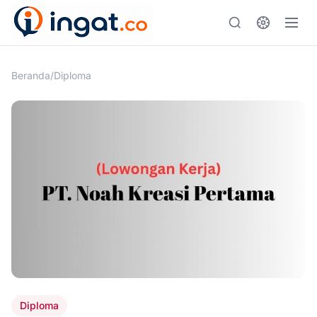
Skip
to
content
Beranda
/
Diploma
Diploma