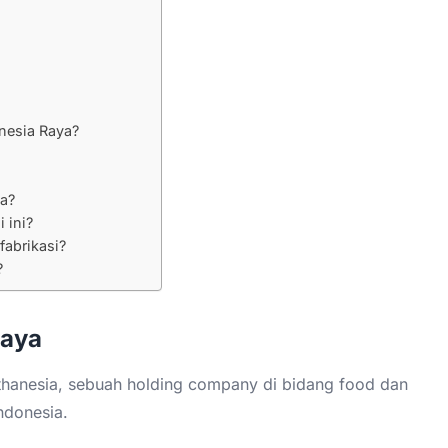
a
inesia Raya?
a?
 ini?
fabrikasi?
?
Raya
thanesia, sebuah holding company di bidang food dan
ndonesia.