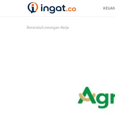
Skip
KEUA
to
content
Beranda
/
Lowongan Kerja