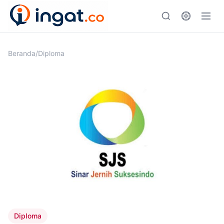
Skip
to
content
Beranda
/
Diploma
Diploma