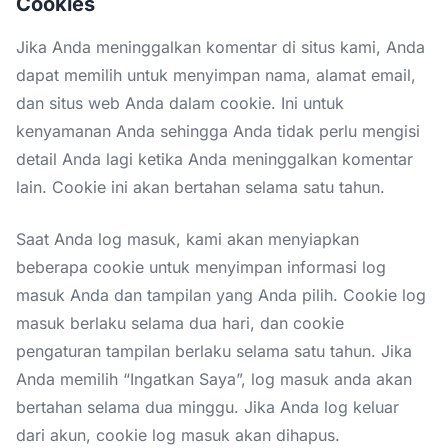
Cookies
Jika Anda meninggalkan komentar di situs kami, Anda
dapat memilih untuk menyimpan nama, alamat email,
dan situs web Anda dalam cookie. Ini untuk
kenyamanan Anda sehingga Anda tidak perlu mengisi
detail Anda lagi ketika Anda meninggalkan komentar
lain. Cookie ini akan bertahan selama satu tahun.
Saat Anda log masuk, kami akan menyiapkan
beberapa cookie untuk menyimpan informasi log
masuk Anda dan tampilan yang Anda pilih. Cookie log
masuk berlaku selama dua hari, dan cookie
pengaturan tampilan berlaku selama satu tahun. Jika
Anda memilih “Ingatkan Saya”, log masuk anda akan
bertahan selama dua minggu. Jika Anda log keluar
dari akun, cookie log masuk akan dihapus.