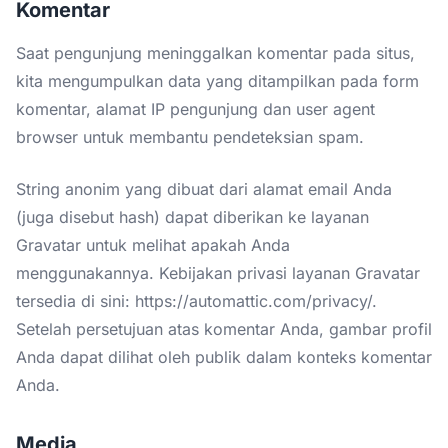
Komentar
Saat pengunjung meninggalkan komentar pada situs,
kita mengumpulkan data yang ditampilkan pada form
komentar, alamat IP pengunjung dan user agent
browser untuk membantu pendeteksian spam.
String anonim yang dibuat dari alamat email Anda
(juga disebut hash) dapat diberikan ke layanan
Gravatar untuk melihat apakah Anda
menggunakannya. Kebijakan privasi layanan Gravatar
tersedia di sini: https://automattic.com/privacy/.
Setelah persetujuan atas komentar Anda, gambar profil
Anda dapat dilihat oleh publik dalam konteks komentar
Anda.
Media