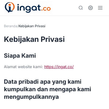
Skip
to
content
Beranda
/
Kebijakan Privasi
Kebijakan Privasi
Siapa Kami
Alamat website kami:
https://ingat.co/
Data pribadi apa yang kami
kumpulkan dan mengapa kami
mengumpulkannya