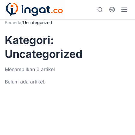
Skip
to
content
Beranda
/
Uncategorized
Kategori:
Uncategorized
Menampilkan 0 artikel
Belum ada artikel.